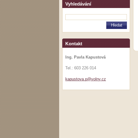
Vyhledávání
Kontakt
Ing. Pavla Kapustová
Tel.: 603 226 014
kapustov
a.p@voln
y.cz