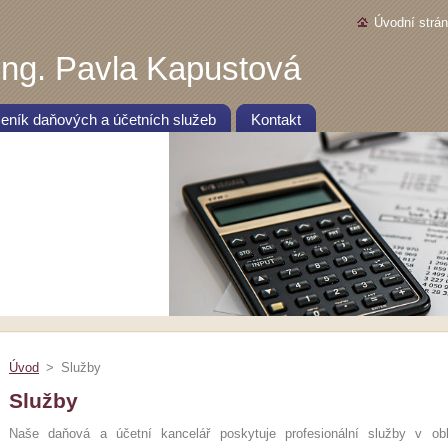
Úvodní strá
ng. Pavla Kapustová
eník daňových a účetních služeb
Kontakt
Úvod
>
Služby
Služby
Naše daňová a účetní kancelář poskytuje profesionální služby v obl